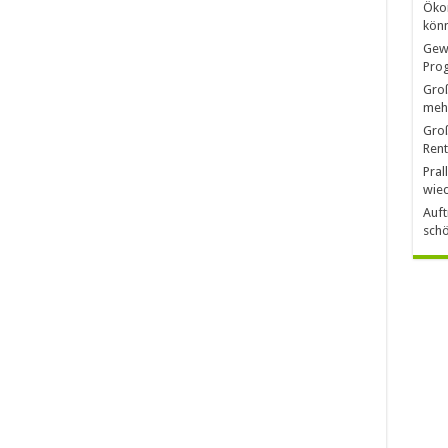
Öko
könn
Gewi
Pro
Groß
mehr
Groß
Rent
Pral
wied
Auft
schö