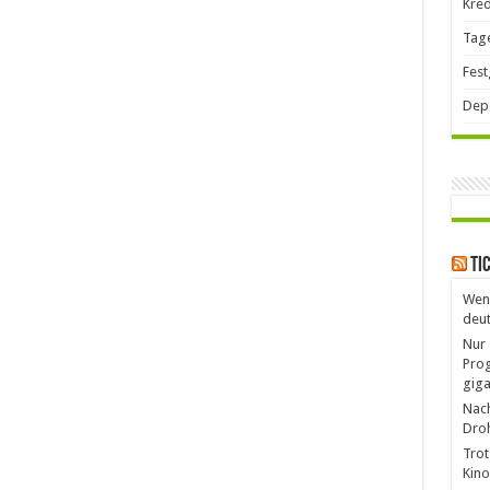
Kred
Tag
Fest
Dep
Ti
Weni
deut
Nur 
Prog
giga
Nach
Droh
Trot
Kino