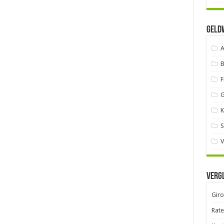
GELD
A
B
F
G
K
S
V
Verg
Gir
Rate