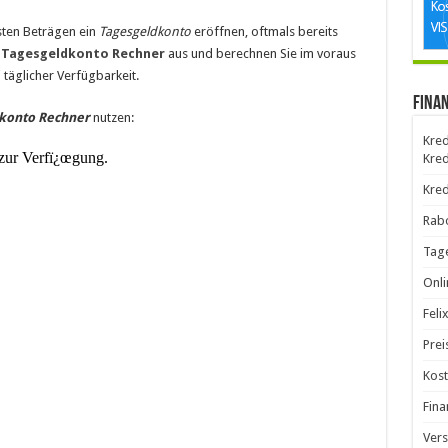
nsten Beträgen ein
Tagesgeldkonto
eröffnen, oftmals bereits
n
Tagesgeldkonto Rechner
aus und berechnen Sie im voraus
 täglicher Verfügbarkeit.
Fina
konto Rechner
nutzen:
Kred
Kred
Kred
Rab
Tag
Onli
Feli
Prei
Kost
Fina
Vers