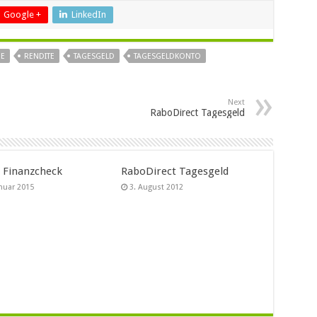
Google +
LinkedIn
E
RENDITE
TAGESGELD
TAGESGELDKONTO
Next
RaboDirect Tagesgeld
t Finanzcheck
RaboDirect Tagesgeld
anuar 2015
3. August 2012