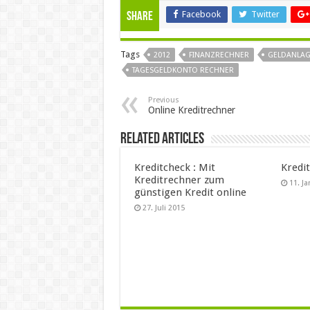
Facebook
Twitter
Share
Tags
2012
FINANZRECHNER
GELDANLAG
TAGESGELDKONTO RECHNER
Previous
Online Kreditrechner
Related Articles
Kreditcheck : Mit
Kredi
Kreditrechner zum
11. J
günstigen Kredit online
27. Juli 2015